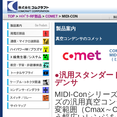
TOP
>
ﾊｲﾊﾟﾜｰRF部品
>
COMET
> MIDI-CON
製品案内
真空コンデンサのコメット
CO
MID
（
●汎用スタンダー
デンサ
MIDI-Conシ
ズの汎用真空コン
変範囲（Cmax～Cm
う幅広いレンジを