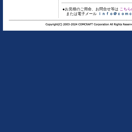
●お見積のご用命、お問合せ等は
こちら
または電子メール
ｉｎｆｏ＠ｃｏｍ