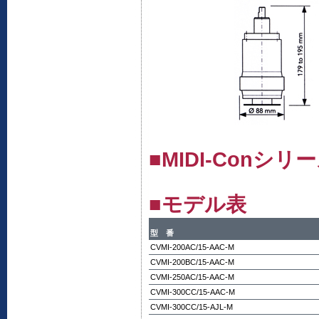
■MIDI-Conシ
■モデル表
型 番
CVMI-200AC/15-AAC-M
CVMI-200BC/15-AAC-M
CVMI-250AC/15-AAC-M
CVMI-300CC/15-AAC-M
CVMI-300CC/15-AJL-M