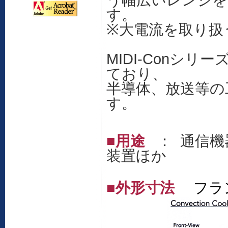
す。
※大電流を取り扱
MIDI-Conシ
ており、
半導体、放送等の
す。
■用途
： 通信
装置ほか
■外形寸法
フラ