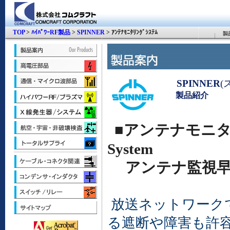
TOP
>
ﾊｲﾊﾟﾜｰRF製品
>
SPINNER
> ｱﾝﾃﾅﾓﾆﾀﾘﾝｸﾞｼｽﾃﾑ
SPINNER
(
製品紹介
■アンテナモニタリン
System
アンテナ監視早
放送ネットワーク
る遮断や障害も許