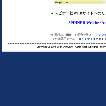
Weight, ca.
●
スピナー社WEBサイトへのリ
－
SPINNER Website / A
●お見積のご用命、お問合せ等は
こちらの
または電子メール
ｉｎｆｏ＠ｃｏｍｃｒ