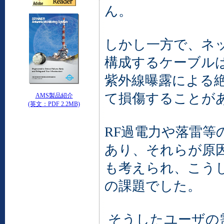
ん。
しかし一方で、ネ
構成するケーブル
紫外線曝露による
て損傷することが
AMS製品紹介
(英文：PDF 2.2MB)
RF過電力や落雷等
あり、それらが原
も考えられ、こう
の課題でした。
そうしたユーザの需