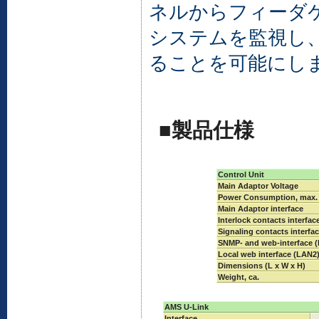
ネルからフィーダ
システムを監視し
ることを可能にし
■製品仕様
Control Unit
Main Adaptor Voltage
Power Consumption, max.
Main Adaptor interface
Interlock contacts interfac
Signaling contacts interfa
SNMP- and web-interface 
Local web interface (LAN2
Dimensions (L x W x H)
Weight, ca.
AMS U-Link
Interface