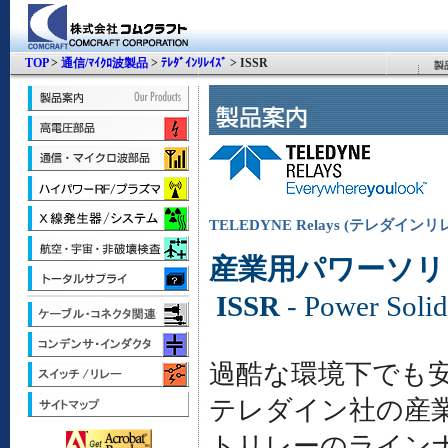
TOP
>
通信/ﾏｲｸﾛ波製品
>
ﾃﾚﾀﾞｲﾝﾘﾚｲｽﾞ
> ISSR
TELEDYNE Relays (テレダイ
産業用パワーソリ
ISSR
- Power Solid 
過酷な環境下でも
テレダイン社の産
トリレーのライン