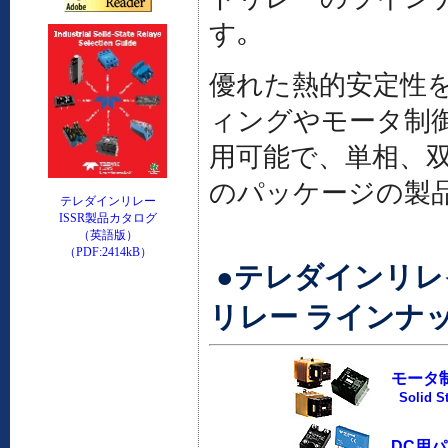
す｡
優れた熱的安定性
ィングやモータ制
用可能で、単相、
のパッケージの製
テレダインリレー
ISSR製品カタログ
（英語版）
（PDF:2414kB）
●テレダインリレ
リレー ラインナ
モータ
Solid St
DC用