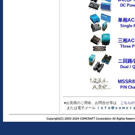
DC Power
単相A
Single P
三相A
Three Ph
ニ回路
Dual / Q
MSSR
P/N Char
●お見積のご用命、お問合せ等は
こちらの
または電子メール
ｉｎｆｏ＠ｃｏｍｃｒ