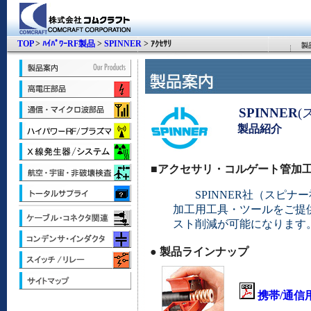
TOP
>
ﾊｲﾊﾟﾜｰRF製品
>
SPINNER
> ｱｸｾｻﾘ
SPINNER
(
製品紹介
■アクセサリ・コルゲート管加
SPINNER社（スピナ
加工用工具・ツールをご提
スト削減が可能になります
●
製品ラインナップ
携帯/通信