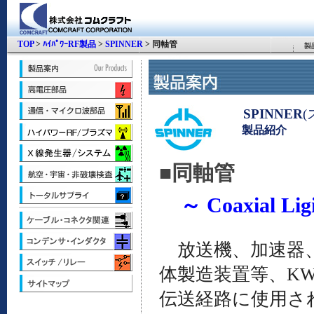
TOP
>
ﾊｲﾊﾟﾜｰRF製品
>
SPINNER
> 同軸管
SPINNER
製品紹介
■同軸管
～ Coaxial Ligi
放送機、加速器、
体製造装置等、KW
伝送経路に使用され