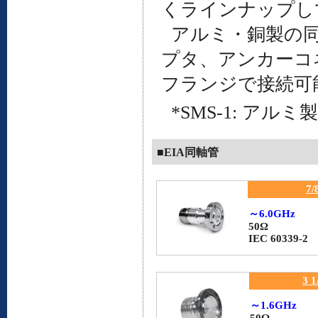
くラインナップし
アルミ・銅製の同軸管（I
プタ、アンカーコ
フランジで接続可
*SMS-1: アル
■EIA同軸管
7/
～6.0GHz
50Ω
IEC 60339-2
3 
～1.6GHz